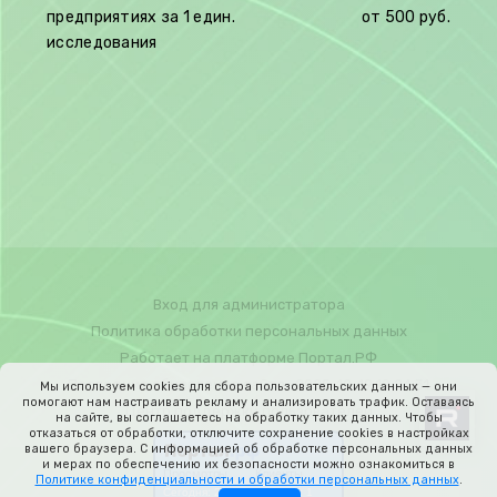
предприятиях за 1 един.
от 500 руб.
исследования
Вход для администратора
Политика обработки персональных данных
Работает на платформе
Портал.РФ
Последние обновление сайта
: 2025-12-19 19:24:31
Мы используем cookies для сбора пользовательских данных — они
помогают нам настраивать рекламу и анализировать трафик. Оставаясь
Центр поддержки пользователей
на сайте, вы соглашаетесь на обработку таких данных. Чтобы
отказаться от обработки, отключите сохранение cookies в настройках
вашего браузера. С информацией об обработке персональных данных
и мерах по обеспечению их безопасности можно ознакомиться в
Политике конфиденциальности и обработки персональных данных
.