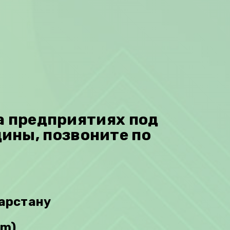
а предприятиях под
цины, позвоните по
тарстану
am)