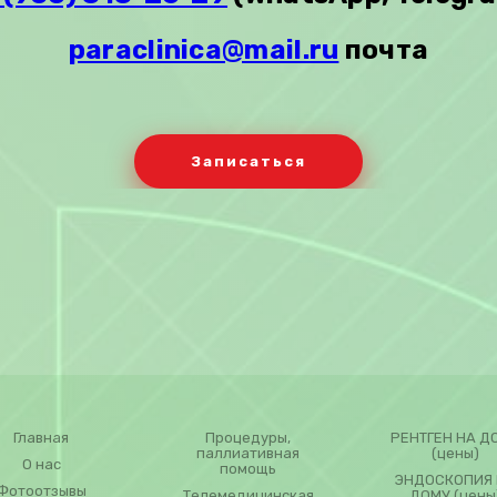
paraclinica@mail.ru
почта
Записаться
Главная
Процедуры,
РЕНТГЕН НА Д
паллиативная
(цены)
О нас
помощь
ЭНДОСКОПИЯ
Фотоотзывы
Телемедицинская
ДОМУ (цены