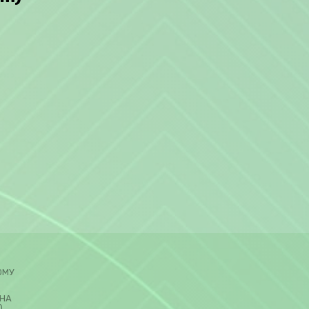
ОМУ
 НА
)