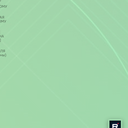
ОМУ
АЯ
ОМУ
Е
НА
)
ДЛЯ
ны)