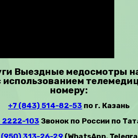
уги Выездные медосмотры н
с использованием телемеди
номеру:
+7 (843) 514-82-53
по г. Казань
) 2222-103
Звонок по России по Та
 (950) 313-26-29
(WhatsApp, Telegr