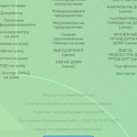
консультация
идео-отзывы
АНАЛИЗЫ НА Д
Флюорография в
(цены)
Документы
предприятиях
ПАЛЛИАТИВН
Политика
Медосмотры на
ПОМОЩЬ НА Д
фиденциальности
предприятиях
(цены)
ач и медсестра
Скорая
ВРАЧЕБНЫ
на дом
урологическая
ПРОЦЕДУРЫ 
помощь на дому
ДОМУ (цены
ализы на дому
ВЫЕЗД ВРАЧЕЙ
ВЫЕЗД
УЗИ на дому
(цены)
МЕДСЕСТРЫ 
нтген на дому
ПРОЦЕДУР (це
УЗИ НА ДОМУ
ГДС на дому
(цены)
Портфолио
, Холтер, СМАД
Контакты
на дому
Вход для администратора
Политика обработки персональных данных
Работает на платформе
Портал.РФ
Последние обновление сайта
: 2025-12-19 19:24:31
Центр поддержки пользователей