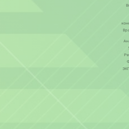
В
кон
Вр
Ан
Ре
Ф
ЭКГ